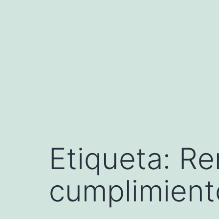
Saltar
al
contenido
Etiqueta:
Re
cumplimient