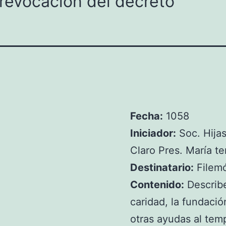
 revocación del decreto
Fecha:
1058
Iniciador:
Soc. Hija
Claro Pres. María t
Destinatario:
Filemó
Contenido:
Describe
caridad, la fundació
otras ayudas al temp